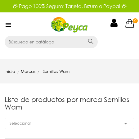
💳 Pago 100% Seguro: Tarjeta, Bizum o Paypal 💳
0

Inicio
Marcas
Semillas Wam
Lista de productos por marca Semillas
Wam

Seleccionar